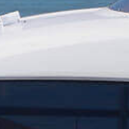
DAS BETRIEB
YACHTEN
MARINAS
SERVICE
NEUHEITEN
VERANSTALTUNGEN
DESIGN STUDIO