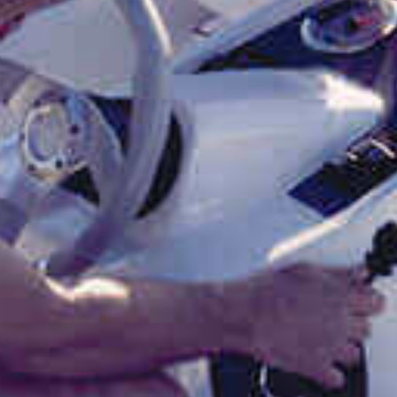
DAS BETRIEB
YACHTEN
MARINAS
SERVICE
NEUHEITEN
VERANSTALTUNGEN
DESIGN STUDIO