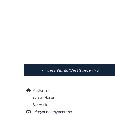
Princess Yachts West Sweden AB
Vindön 434
473 91 Henån
Schweden
info@princessyachts.se