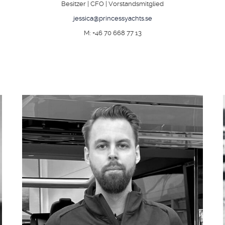
Besitzer | CFO | Vorstandsmitglied
jessica@princessyachts.se
M: +46 70 668 77 13