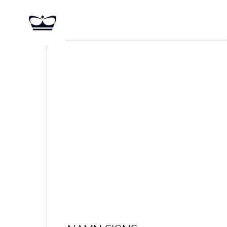
24
APR. 2022