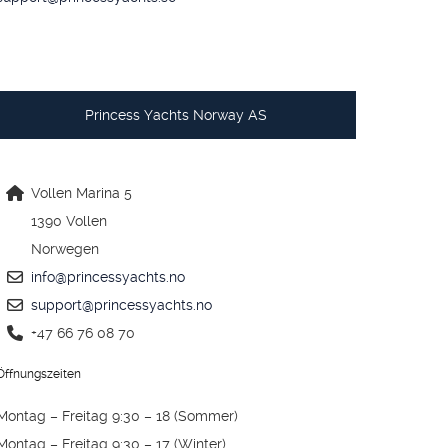
Princess Yachts Norway AS
Vollen Marina 5
1390 Vollen
Norwegen
info@princessyachts.no
support@princessyachts.no
+47 66 76 08 70
Öffnungszeiten
Montag – Freitag 9:30 – 18 (Sommer)
Montag – Freitag 9:30 – 17 (Winter)