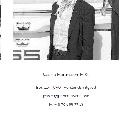
ZU VERKAUFEN
SHOP
KONTAKT
Jessica Martinsson, M.Sc.
Besitzer | CFO | Vorstandsmitglied
jessica@princessyachts.se
M: +46 70 668 77 13