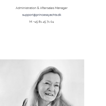
Administration & Aftersales Manager
support@princessyachts.dk
M: +45 81 45 71 04