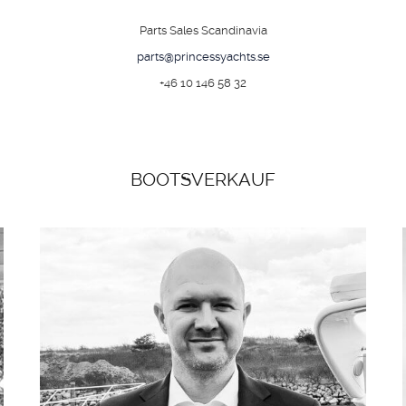
Parts Sales Scandinavia
parts@princessyachts.se
+46 10 146 58 32
BOOTSVERKAUF