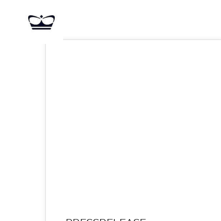
09
APR. 2020