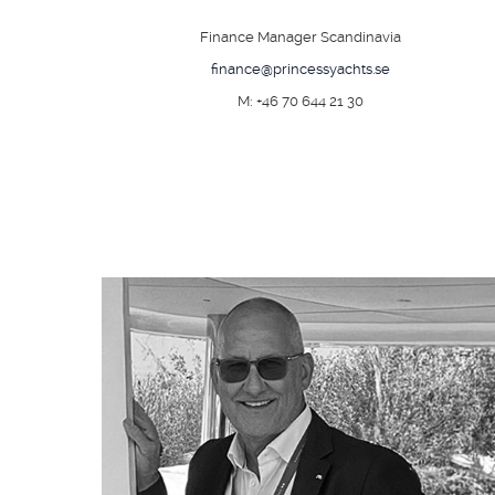
Finance Manager Scandinavia
finance@princessyachts.se
M: +46 70 644 21 30