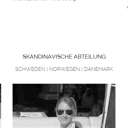
DAS BETRIEB
SKANDINAVISCHE ABTEILUNG
YACHTEN
SCHWEDEN | NORWEGEN | DÄNEMARK
MARINAS
SERVICE
NEUHEITEN
VERANSTALTUNGEN
DESIGN STUDIO