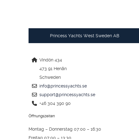
Princess Yachts West Sweden AB
Vindön 434
473 91 Henån
Schweden
info@princessyachts.se
support@princessyachts.se
+46 304 390 90
Öffnungszeiten
Montag – Donnerstag 07:00 – 16:30
Freitag 07:00 – 13:30