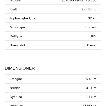
Motorer
2x Volvo Penta IPS 650
Kraft
2x 480 hp
Tophastighed, ca
32 kn
Motortype
Inboard
Drifttype
IPS
Brændstof
Diesel
DIMENSIONER
Længde
15.49 m
Bredde
4.11 m
Dybt, ca.
1.14 m
Vægt, ca
14200 kg