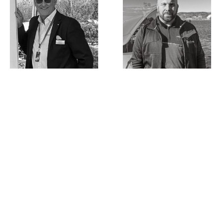
Johan Stübner
Mattias Rutgersson
Sales Executive
Workshop Manager
johan@princessyachts.se
support@princessyachts.se
+46 70 644 28 42
+46 (0)79 143 36 25
THE NORWEGIAN OFFICE