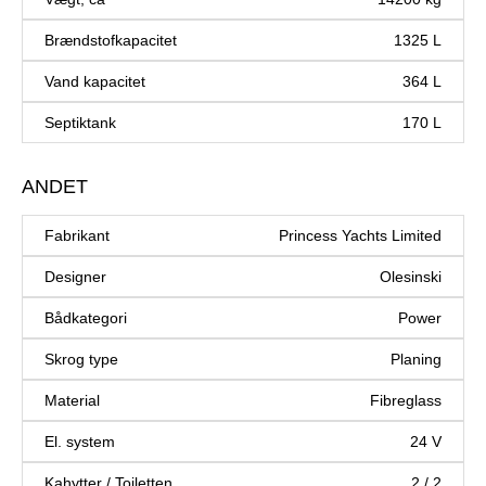
Brændstofkapacitet
1325 L
Vand kapacitet
364 L
Septiktank
170 L
ANDET
Fabrikant
Princess Yachts Limited
Designer
Olesinski
Bådkategori
Power
Skrog type
Planing
Material
Fibreglass
El. system
24 V
Kahytter / Toiletten
2 / 2