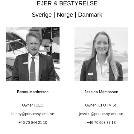
EJER & BESTYRELSE
Sverige | Norge | Danmark
Benny Martinsson
Jessica Martinsson
Owner | CEO
Owner | CFO | M.Sc.
benny@princessyachts.se
jessica@princessyachts.se
+46 70 644 21 10
+46 70 668 77 13